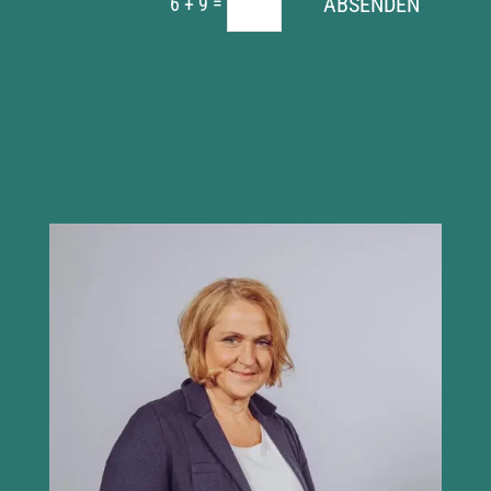
=
ABSENDEN
6 + 9